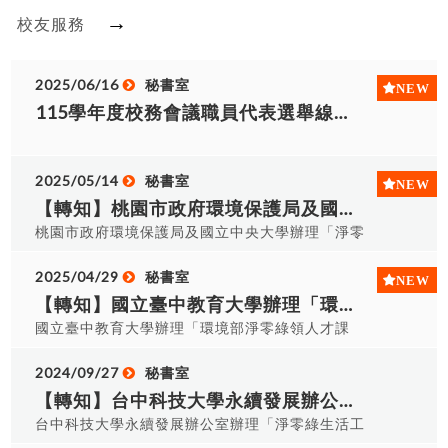
→
校友服務
2025/06/16
秘書室
115學年度校務會議職員代表選舉線上投票
2025/05/14
秘書室
【轉知】桃園市政府環境保護局及國立中央大學辦理「淨零減碳 永續桃園」成果研討會。
桃園市政府環境保護局及國立中央大學辦理「淨零
減碳 永續桃園」成果研討會 研討會時間：114年5
月26日(一)13:00-15:30 研討會地點：國立中央大
2025/04/29
秘書室
學 研究綜合大樓1樓羅家倫講堂。 課程內容及相關
【轉知】國立臺中教育大學辦理「環境部淨零綠領人才課程」
報名連結如附圖。 如有任何疑問 請洽秘書室 (分機
國立臺中教育大學辦理「環境部淨零綠領人才課
6022)！
程」， ●活動時間：：11415期 06/09-07/01 每周
星期㇐、二 11424期 07/03-07/25 每周星期四、
2024/09/27
秘書室
五 11431期 10/18-11/09 每周星期六、日 課程
【轉知】台中科技大學永續發展辦公室辦理「淨零綠生活工作坊(學生場)」。
內容及相關報名連結 請洽秘書室 (分機6022)！
台中科技大學永續發展辦公室辦理「淨零綠生活工
作坊(學生場)」。 ●活動時間：：113年10月23日