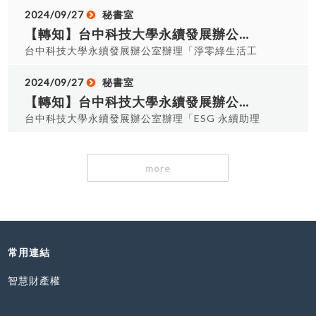
(三) 早上9時0分至下午12時0分。 ●活動地點：：
2024/09/27
秘書室
國立自然科學博物館(實際地點開課前以Email通
【轉知】台中科技大學永續發展辦公室辦理「淨零綠生活工作坊(教師場)」。
知)。 請有意參加學生自行上網報名，擬准於公假半
台中科技大學永續發展辦公室辦理「淨零綠生活工
日前往，報名網址：
作坊(教師場)」。 ●活動時間：113年10月15日
https://forms.gle/Nhi1omFMqwTVffC69 如需
(二) 下午1時30分至下午5時0分。 ●活動地點：國
2024/09/27
秘書室
詳細報名資訊 ，請洽秘書室 (分機6022)！
立臺中科技大學中技大樓2樓 H201多媒體會議室
【轉知】台中科技大學永續發展辦公室辦理「ESG 永續助理管理師認證專業師資研習營」。
詳細報名資訊 ，請洽秘書室！
台中科技大學永續發展辦公室辦理「ESG 永續助理
管理師認證專業師資研習營」。 ●研習日期 2024
年11月9日(六) 至11月10日(日) ●研習時間 AM
09：00 ~ PM 17：00 詳細報名資訊 ，請洽秘書
more
室！
常用連結
智慧財產權